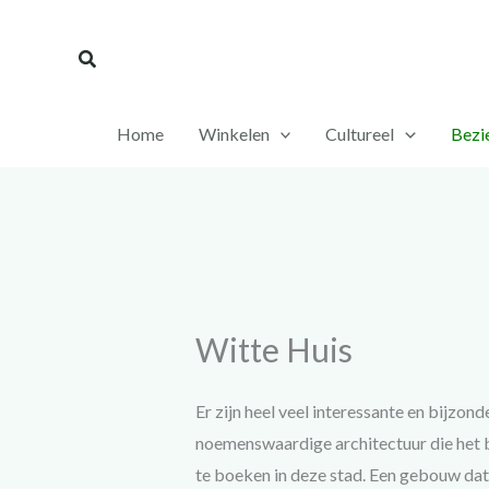
Ga
naar
Zoeken
de
inhoud
Home
Winkelen
Cultureel
Bezi
Witte Huis
Er zijn heel veel interessante en bijzo
noemenswaardige architectuur die het be
te boeken in deze stad. Een gebouw dat 