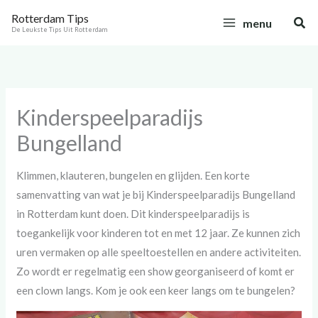
Ga
C
Rotterdam Tips
Zoe
menu
naar
a
De Leukste Tips Uit Rotterdam
de
t
inhoud
e
g
Kinderspeelparadijs
o
Bungelland
r
i
Klimmen, klauteren, bungelen en glijden. Een korte
e
samenvatting van wat je bij Kinderspeelparadijs Bungelland
ë
in Rotterdam kunt doen. Dit kinderspeelparadijs is
n
toegankelijk voor kinderen tot en met 12 jaar. Ze kunnen zich
uren vermaken op alle speeltoestellen en andere activiteiten.
Zo wordt er regelmatig een show georganiseerd of komt er
een clown langs. Kom je ook een keer langs om te bungelen?