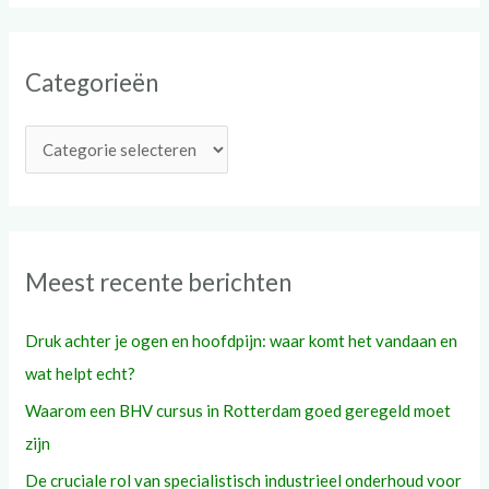
e
k
Categorieën
n
a
a
r
:
Meest recente berichten
Druk achter je ogen en hoofdpijn: waar komt het vandaan en
wat helpt echt?
Waarom een BHV cursus in Rotterdam goed geregeld moet
zijn
De cruciale rol van specialistisch industrieel onderhoud voor