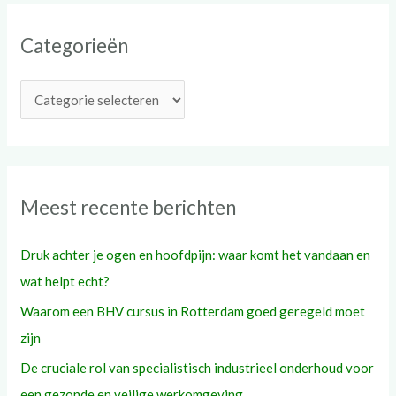
k
Categorieën
n
a
a
r
:
Meest recente berichten
Druk achter je ogen en hoofdpijn: waar komt het vandaan en
wat helpt echt?
Waarom een BHV cursus in Rotterdam goed geregeld moet
zijn
De cruciale rol van specialistisch industrieel onderhoud voor
een gezonde en veilige werkomgeving