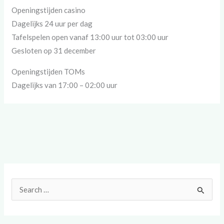
Openingstijden casino
Dagelijks 24 uur per dag
Tafelspelen open vanaf 13:00 uur tot 03:00 uur
Gesloten op 31 december
Openingstijden TOMs
Dagelijks van 17:00 – 02:00 uur
Z
o
e