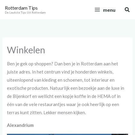
Ga
C
Rotterdam Tips
Zoe
menu
naar
a
De Leukste Tips Uit Rotterdam
de
t
inhoud
e
g
Winkelen
o
r
Ben je gek op shoppen? Dan ben je in Rotterdam aan het
i
juiste adres. In het centrum vind je honderden winkels,
e
uiteenlopend van kleding en schoenen, tot interieur en
ë
exotische producten. Natuurlijk een bezoekje aan de luxe in
n
de Bijenkorf en wellicht een kopje koffie in de HEMA of in
één van de vele restaurantjes waar je ook heerlijk op een
terras kunt zitten. Lekker mensen kijken.
Alexandrium