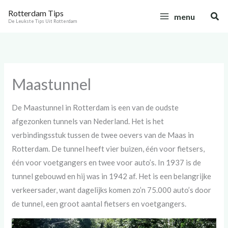
Ga
C
Rotterdam Tips
Zoe
menu
naar
a
De Leukste Tips Uit Rotterdam
de
t
inhoud
e
g
Maastunnel
o
r
De Maastunnel in Rotterdam is een van de oudste
i
afgezonken tunnels van Nederland. Het is het
e
verbindingsstuk tussen de twee oevers van de Maas in
ë
Rotterdam. De tunnel heeft vier buizen, één voor fietsers,
n
één voor voetgangers en twee voor auto’s. In 1937 is de
tunnel gebouwd en hij was in 1942 af. Het is een belangrijke
verkeersader, want dagelijks komen zo’n 75.000 auto’s door
de tunnel, een groot aantal fietsers en voetgangers.