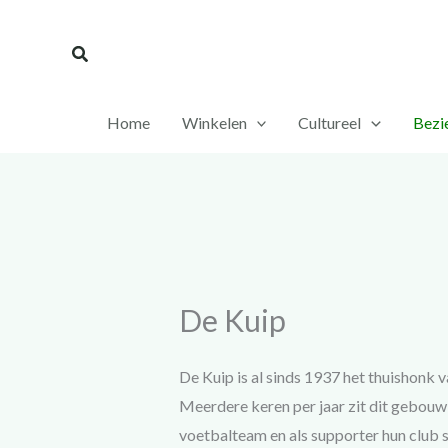
Ga
naar
Zoeken
de
inhoud
Home
Winkelen
Cultureel
Bezi
De Kuip
De Kuip is al sinds 1937 het thuishonk
Meerdere keren per jaar zit dit gebou
voetbalteam en als supporter hun club 