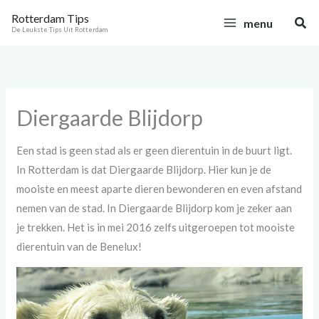
Ga
C
Rotterdam Tips
Zoe
menu
naar
a
De Leukste Tips Uit Rotterdam
de
t
inhoud
e
g
Diergaarde Blijdorp
o
r
Een stad is geen stad als er geen dierentuin in de buurt ligt.
i
In Rotterdam is dat Diergaarde Blijdorp. Hier kun je de
e
mooiste en meest aparte dieren bewonderen en even afstand
ë
nemen van de stad. In Diergaarde Blijdorp kom je zeker aan
n
je trekken. Het is in mei 2016 zelfs uitgeroepen tot mooiste
dierentuin van de Benelux!