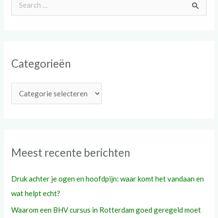
Z
o
e
k
Categorieën
n
a
a
r
:
Meest recente berichten
Druk achter je ogen en hoofdpijn: waar komt het vandaan en
wat helpt echt?
Waarom een BHV cursus in Rotterdam goed geregeld moet