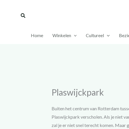
Ga
naar
Zoeken
de
inhoud
Home
Winkelen
Cultureel
Bezi
Plaswijckpark
Buiten het centrum van Rotterdam tusse
Plaswijckpark verscholen. Als je niet v
zal je er niet snel terecht komen. Maar