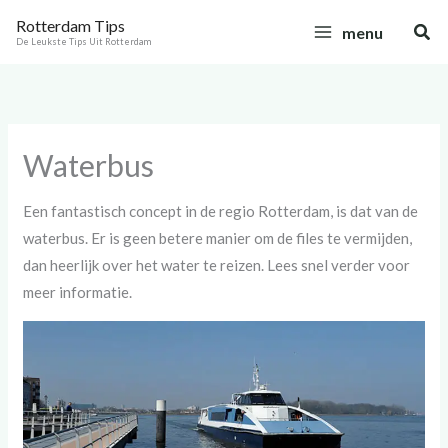
Ga
C
Rotterdam Tips
Zoe
menu
naar
a
De Leukste Tips Uit Rotterdam
de
t
inhoud
e
g
Waterbus
o
r
Een fantastisch concept in de regio Rotterdam, is dat van de
i
waterbus. Er is geen betere manier om de files te vermijden,
e
dan heerlijk over het water te reizen. Lees snel verder voor
ë
meer informatie.
n