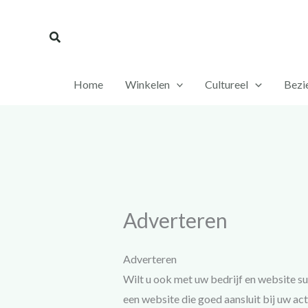
Ga
naar
Zoeken
de
inhoud
Home
Winkelen
Cultureel
Bezi
Adverteren
Adverteren
Wilt u ook met uw bedrijf en website s
een website die goed aansluit bij uw ac