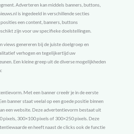
egment. Adverteren kan middels banners, buttons,
euws.nl is ingedeeld in verschillende secties
posities een content, banners, buttons
schikt zijn voor uw specifieke doelstellingen.
n views genereren bij de juiste doelgroep en
tatief verhogen en tegelijkertijd uw
nen. Een kleine greep uit de diverse mogelijkheden
:
tentievorm. Met een banner creeër je in de eerste
en banner staat veelal op een goede positie binnen
an een website. Deze advertentievorm bestaat uit
60 pixels, 300×100 pixels of 300×250 pixels. Deze
entiewaarde en heeft naast de clicks ook de functie