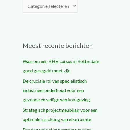
a
r
:
Meest recente berichten
Waarom een BHV cursus in Rotterdam
goed geregeld moet zijn
De cruciale rol van specialistisch
industrieel onderhoud voor een
gezonde en veilige werkomgeving
Strategisch projectmeubilair voor een
optimale inrichting van elke ruimte
Een dag vol actie: waarom we voor