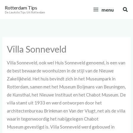
Ga
C
Rotterdam Tips
Zoe
menu
naar
a
De Leukste Tips Uit Rotterdam
de
t
inhoud
e
g
Villa Sonneveld
o
r
Villa Sonneveld, ook wel Huis Sonneveld genoemd, is een van
i
de best bewaarde woonhuizen in de stijl van de Nieuwe
e
Zakelijkheid. Het huis bevindt zich in het Museumpark in
ë
Rotterdam, samen met het Museum Boijmans van Beuningen,
n
de Kunsthal, het Nieuwe Instituut en het Chabot Museum. De
villa stamt uit 1933 en werd ontworpen door het
architectenbureau Brinkman en Van der Vlugt, net als de villa
waarin tegenwoordig het nabijgelegen Chabot
Museum gevestigd is. Villa Sonneveld werd gebouwd in